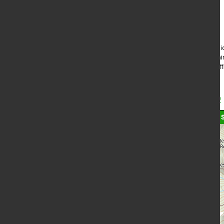
Indice IBP de la randonnée
L'ind
61
terra
HKG
la dif
Etude détaillée de la trace
IGN
Plan v2
Topo
S