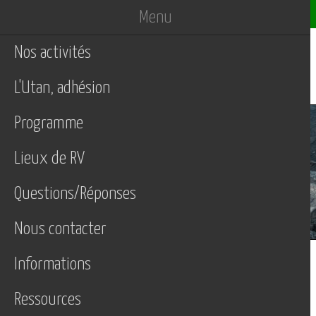
UTAN
Menu
menu
Nos activités
L'Utan, adhésion
Programme
Lieux de RV
Questions/Réponses
Nous contacter
Informations
Ressources
Description du parcours