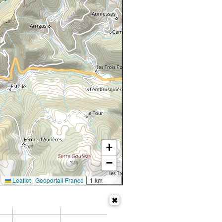
+
−
Leaflet
|
Geoportail France
1 km