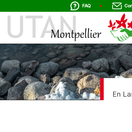
FAQ
Con
Adhérents
Annuaire
Réservations
Envoyer un mail à "Tous"
Documents
Récréations
En La