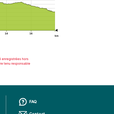
14
16
km
té enregistrées hors
être tenu responsable
FAQ
Contact