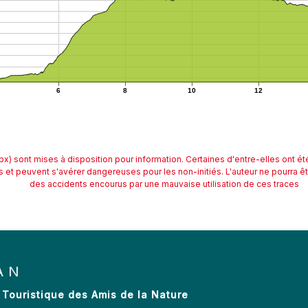
6
8
10
12
px) sont mises à disposition pour information. Certaines d'entre-elles ont é
s et peuvent s'avérer dangereuses pour les non-initiés. L'auteur ne pourra 
des accidents encourus par une mauvaise utilisation de ces traces
AN
 Touristique des Amis de la Nature