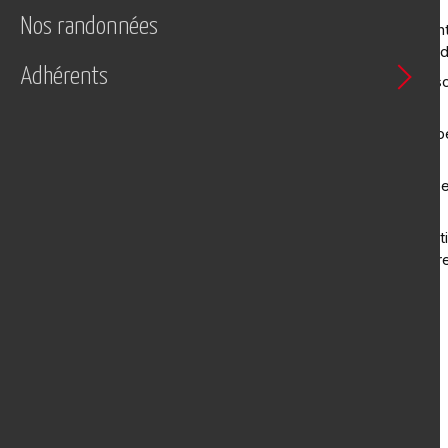
Nos randonnées
Au départ du Col de La Barrière (ent
massif de l'Aiguoual et les Gorges d
Adhérents
Elle commence par une légère descen
le GR71A.
Pour agrémenter le parcours, une 
auprès d'un menhir.
Au cours de cette randonnée, on peu
de la Vis.
Pour s'y rendre, autoroute A75 sorti
D55 jusqu'à retrouver la D7. Prendre 
Caractéristiques
Durée :
Envrion 7 heures
Date :
Octobre 2014
GPX
-
KML