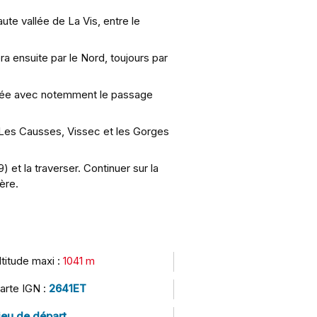
ute vallée de La Vis, entre le
a ensuite par le Nord, toujours par
utée avec notemment le passage
, Les Causses, Vissec et les Gorges
 et la traverser. Continuer sur la
ère.
ltitude maxi :
1041 m
arte IGN :
2641ET
ieu de départ