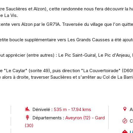
re Sauclières et Alzon), cette randonnée nous fera découvrir la ha
e La Vis.
te vers Alzon par le GR71A. Traversée du village que l'on quitter
petite boucle supplémentaire vers Les Grands Causses a été ajo
t apprécier (entre autres) : Le Pic Saint-Guiral, Le Pic d'Anjeau
e "Le Caylar" (sorite 49), puis direction "La Couvertoirade" (D609)
alors à droite, traverser Sauclières et s'arrêter au Col de La Barri
Dénivelé :
535 m - 17.94 kms
A
Départements :
Aveyron (12) - Gard
C
(30)
L