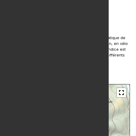
Indice IBP de la randonnée
53
HKG
L'indice IBP index est un système d'évaluation automatique de
la difficulté d'un itinéraire parcouru en vélo tout terrain, en vélo
de route, en randonnée pédestre ou en course. Cet indice est
très utile pour connaître et comparer la difficulté de différents
itinéraires.
En savoir plus
Etude détaillée de la trace
IGN
Plan v2
Topo
Satellite
OSM