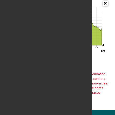
m
1,550
1,500
1,450
1,400
1,350
0
2
4
6
8
10
km
Les traces (.gpx) sont mises à disposition pour information.
Certaines d'entre-elles ont été enregistrées hors sentiers
balisés et peuvent s'avérer dangereuses pour les non-initiés.
L'auteur ne pourra être tenu responsable des accidents
encourus par une mauvaise utilisation de ces traces