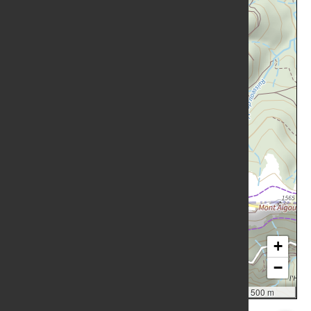
+
−
Leaflet
|
Geoportail France
500 m