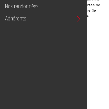
s'oriente vers le Nord jusqu'au Plo du Four. Traversée de
Nos randonnées
la route et retour vers l'Aigoual via le poste de vigie (le
Portalet) puis les pylônes de télécommunications.
Adhérents
Retour aux voitures via le GR6.
Caractéristiques
Durée :
Envrion 6 heures
Dénivelé :
436 m - 10.63 kms
Altitude maxi :
1564 m
Date :
Janvier 2015
Départements :
Gard (30) - Lozère (48)
Carte IGN :
2641ET
GPX
-
KML
Lieu de départ